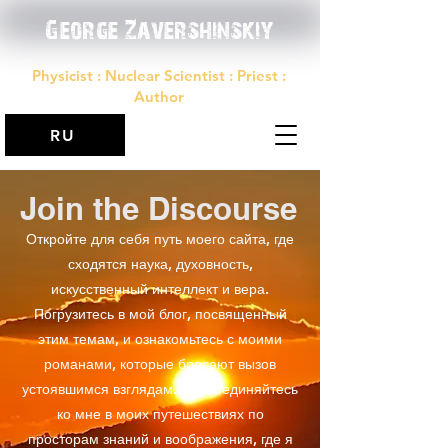
George Zavershinskiy
Physicist : Nuclear Scientist : Priest :
Author
RU
Join the
Discourse
Откройте для себя путь моего сайта, где
сходятся наука, духовность,
искусственный интеллект и вера.
Погрузитесь в мой блог, посвященный
этим темам, и ознакомьтесь с моими
романами, которые бросают вызов
устоявшимся взглядам. Присоединяйтесь
ко мне в моих путешествиях по
просторам знаний и воображения, где я