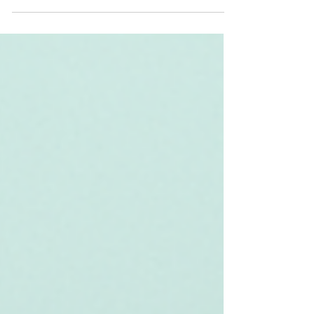
обещает захватывающее сочетание тайны и
глубоких моральных размышлений. В его
основе лежит детективная история, в которой
происходит больше, чем просто раскрывается
преступление. Она обнажает скрытые
недостатки и противоречия, казалось бы,
честных людей, показывая, как
самоправедность и лицемерие могут скрывать
более мрачные истины. В этой статье мы
рассмотрим интригующий сюжет романа, его
сложных персонажей и темы, которые делают
ег