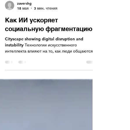
zavershg
18 мая
3 мин. чтения
Как ИИ ускоряет
социальную фрагментацию
Cityscape showing digital disruption and
instability Технологии искусственного
интеллекта влияют на то, как люди общаются,
получают доступ к информации и формируют
сообщества. Алгоритмы адаптируют контент к
индивидуальным предпочтениям, часто
создавая эхо-камеры, где пользователи видят
только взгляды, которые укрепляют их
убеждения. Это усиливает разделение на:
Поляризация мнений: системы рекомендаций,
основанные на искусственном интеллекте,
продвигают экстремальный контент,